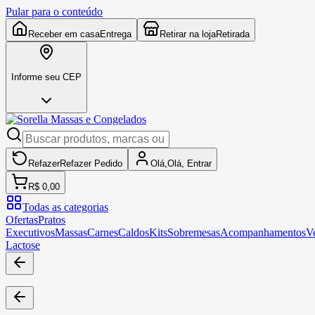
Pular para o conteúdo
Receber em casa
Entrega
Retirar na loja
Retirada
Informe seu CEP
Refazer
Refazer
Pedido
Olá,
Olá,
Entrar
R$ 0,00
Todas as categorias
Ofertas
Pratos
Executivos
Massas
Carnes
Caldos
Kits
Sobremesas
Acompanhamentos
V
Lactose