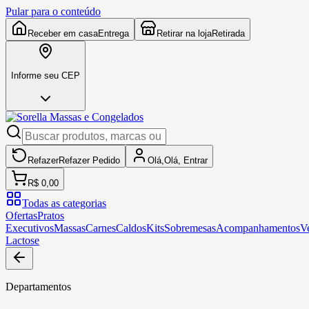
Pular para o conteúdo
Receber em casa
Entrega
Retirar na loja
Retirada
Informe seu CEP
Refazer
Refazer
Pedido
Olá,
Olá,
Entrar
R$ 0,00
Todas as categorias
Ofertas
Pratos
Executivos
Massas
Carnes
Caldos
Kits
Sobremesas
Acompanhamentos
V
Lactose
Departamentos