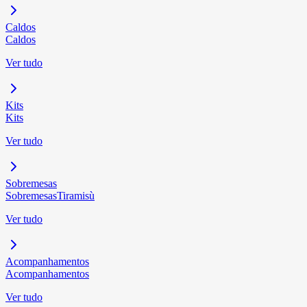
Caldos
Caldos
Ver tudo
Kits
Kits
Ver tudo
Sobremesas
Sobremesas
Tiramisù
Ver tudo
Acompanhamentos
Acompanhamentos
Ver tudo