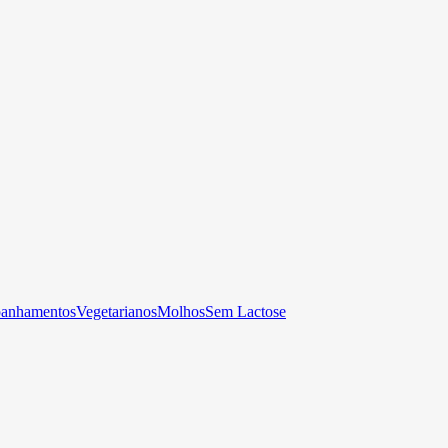
anhamentos
Vegetarianos
Molhos
Sem Lactose