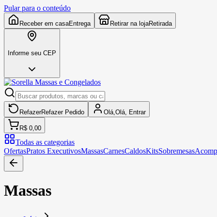
Pular para o conteúdo
Receber em casa
Entrega
Retirar na loja
Retirada
Informe seu CEP
Refazer
Refazer
Pedido
Olá,
Olá,
Entrar
R$ 0,00
Todas as categorias
Ofertas
Pratos Executivos
Massas
Carnes
Caldos
Kits
Sobremesas
Acomp
Massas