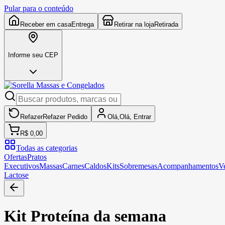
Pular para o conteúdo
Receber em casa
Entrega
Retirar na loja
Retirada
Informe seu CEP
Refazer
Refazer
Pedido
Olá,
Olá,
Entrar
R$ 0,00
Todas as categorias
Ofertas
Pratos
Executivos
Massas
Carnes
Caldos
Kits
Sobremesas
Acompanhamentos
V
Lactose
Kit Proteína da semana