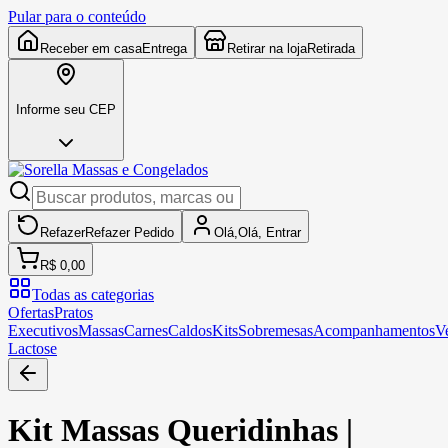
Pular para o conteúdo
Receber em casa
Entrega
Retirar na loja
Retirada
Informe seu CEP
Refazer
Refazer
Pedido
Olá,
Olá,
Entrar
R$ 0,00
Todas as categorias
Ofertas
Pratos
Executivos
Massas
Carnes
Caldos
Kits
Sobremesas
Acompanhamentos
V
Lactose
Kit Massas Queridinhas |